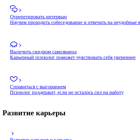
Отрепетировать интервью
Научим проходить собеседование и отвечать на неудобные
Вылечить синдром самозванца
Карьерный психолог поможет чувствовать себя увереннее
Справиться с выгоранием
Психолог поддержит, если не осталось сил на работу
Развитие карьеры
Развитие навыков и карьеры