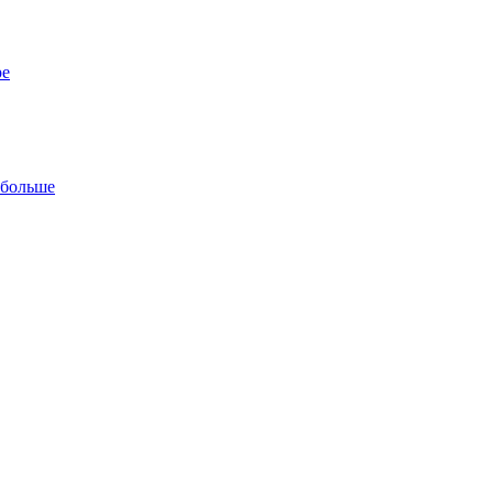
ре
 больше