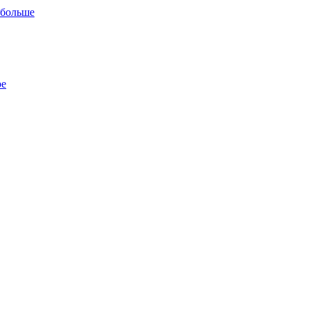
 больше
ре